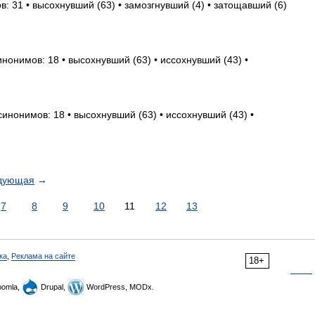
: 31 • высохнувший (63) • замозгнувший (4) • затощавший (6)
инонимов: 18 • высохнувший (63) • иссохнувший (43) •
синонимов: 18 • высохнувший (63) • иссохнувший (43) •
дующая
→
7
8
9
10
11
12
13
ка
,
Реклама на сайте
18+
omla,
Drupal,
WordPress, MODx.