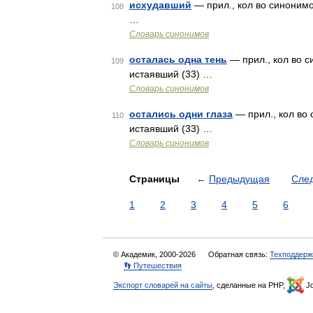
исхудавший
— прил., кол во синонимов
108
…
Словарь синонимов
осталась одна тень
— прил., кол во с
109
истаявший (33) …
Словарь синонимов
остались одни глаза
— прил., кол во 
110
истаявший (33) …
Словарь синонимов
Страницы
←
Предыдущая
Сле
1
2
3
4
5
6
© Академик, 2000-2026
Обратная связь:
Техподдерж
👣 Путешествия
Экспорт словарей на сайты
, сделанные на PHP,
Jo