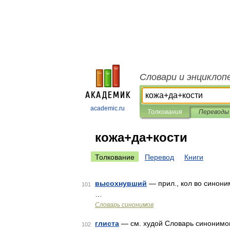
Словари и энциклоп
academic.ru
Толкования
Переводы
кожа+да+кости
Толкование
Перевод
Книги
высохнувший
— прил., кол во синоним
101
…
Словарь синонимов
глиста
— см. худой Словарь синонимов 
102