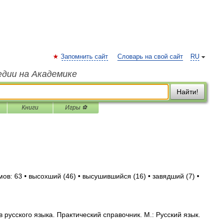
Запомнить сайт
Словарь на свой сайт
RU
едии на Академике
Найти!
Книги
Игры ⚽
ов: 63 • высохший (46) • высушившийся (16) • завядший (7) •
русского языка. Практический справочник. М.: Русский язык.