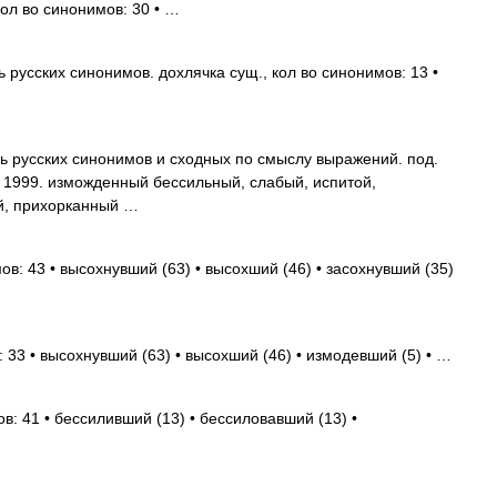
 кол во синонимов: 30 • …
 русских синонимов. дохлячка сущ., кол во синонимов: 13 •
ь русских синонимов и сходных по смыслу выражений. под.
, 1999. изможденный бессильный, слабый, испитой,
й, прихорканный …
ов: 43 • высохнувший (63) • высохший (46) • засохнувший (35)
 33 • высохнувший (63) • высохший (46) • измодевший (5) • …
в: 41 • бессиливший (13) • бессиловавший (13) •