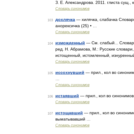
З. Е. Александрова. 2011. глиста сущ.,
Словарь синонимов
дохлячка
— хилячка, слабачка Словарь
103
анорексичка (25) • …
Словарь синонимов
изможденный
— См. слабый... Словар
104
ред. Н. Абрамова, М.: Русские словари
истощенный, истомленный, изнуренны
Словарь синонимов
иссохнувший
— прил., кол во синоним
105
…
Словарь синонимов
истаявший
— прил., кол во синонимов:
106
Словарь синонимов
истощавший
— прил., кол во синонимо
107
выматывавший …
Словарь синонимов